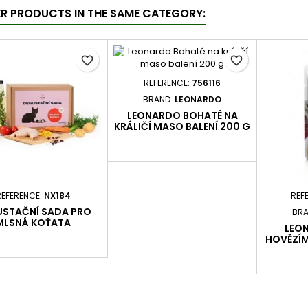
ER PRODUCTS IN THE SAME CATEGORY:
favorite_border
favorite_border
REFERENCE:
756116
BRAND:
LEONARDO
LEONARDO BOHATÉ NA
KRÁLIČÍ MASO BALENÍ 200 G
REFERENCE:
NX184
REF
STAČNÍ SADA PRO
BRA
MLSNÁ KOŤATA
LEON
HOVĚZÍM