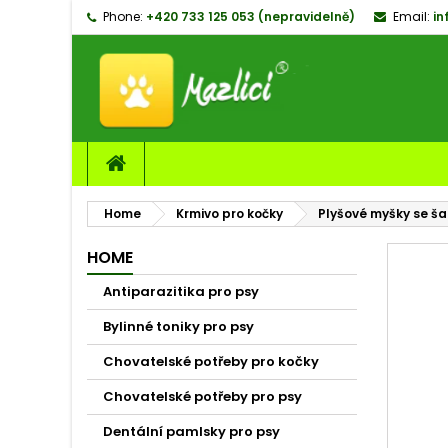
Phone:
+420 733 125 053 (nepravidelně)
Email:
in
M
C
S
add_circle_outline
Yo
Wi
Home
Krmivo pro kočky
Plyšové myšky se ša
HOME
Antiparazitika pro psy
Bylinné toniky pro psy
Chovatelské potřeby pro kočky
Chovatelské potřeby pro psy
Dentální pamlsky pro psy