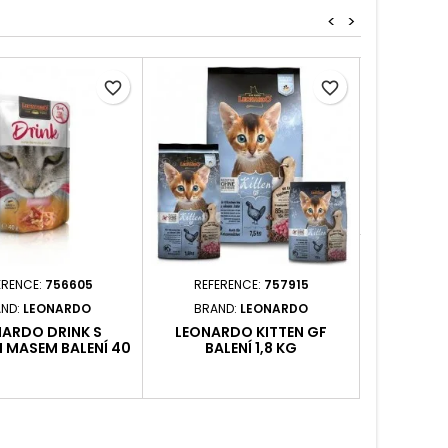
<
>
favorite_border
favorite_border
REFER
BRAN
LEONAR
KACHNÍ MA
ERENCE:
756605
REFERENCE:
757915
ND:
LEONARDO
BRAND:
LEONARDO
ARDO DRINK S
LEONARDO KITTEN GF
 MASEM BALENÍ 40
BALENÍ 1,8 KG
G