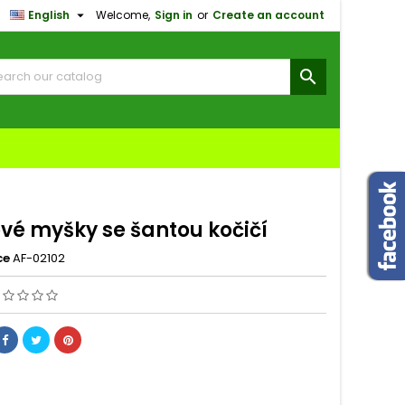

English
Welcome,
Sign in
or
Create an account
×
×
×

n
t
ové myšky se šantou kočičí
ce
AF-02102