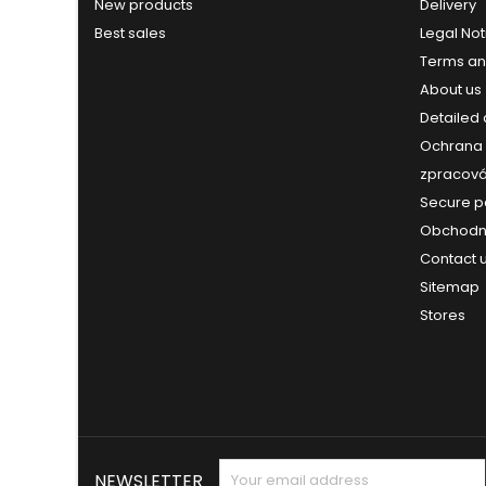
New products
Delivery
Best sales
Legal Not
Terms an
About us
Detailed
Ochrana 
zpracová
Secure 
Obchodn
Contact 
Sitemap
Stores
NEWSLETTER