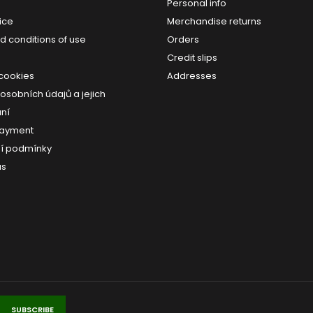
Personal info
ice
Merchandise returns
d conditions of use
Orders
Credit slips
 cookies
Addresses
osobních údajů a jejich
ní
payment
í podmínky
us