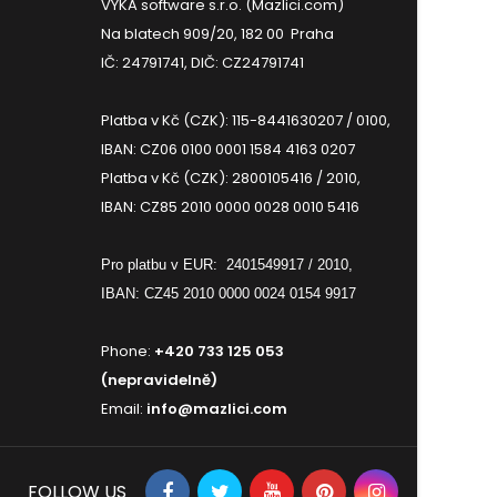
VYKA software s.r.o. (Mazlici.com)
Na blatech 909/20, 182 00 Praha
IČ: 24791741, DIČ: CZ24791741
Platba v Kč (CZK): 115-8441630207 / 0100,
IBAN: CZ06 0100 0001 1584 4163 0207
Platba v Kč (CZK): 2800105416 / 2010,
IBAN: CZ85 2010 0000 0028 0010 5416
Pro platbu v EUR:
2401549917 / 2010,
IBAN: CZ45 2010 0000 0024 0154 9917
Phone:
+420 733 125 053
(nepravidelně)
Email:
info@mazlici.com
FOLLOW US