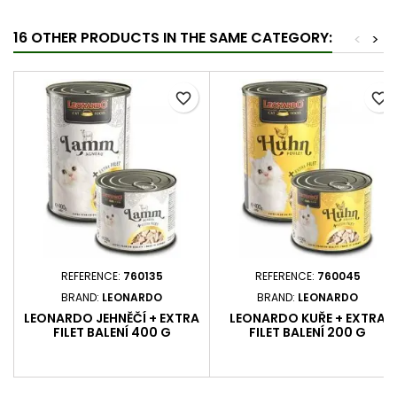
16 OTHER PRODUCTS IN THE SAME CATEGORY:
<
>
favorite_border
favorite_border
REFERENCE:
760135
REFERENCE:
760045
BRAND:
LEONARDO
BRAND:
LEONARDO
LEONARDO JEHNĚČÍ + EXTRA
LEONARDO KUŘE + EXTRA
FILET BALENÍ 400 G
FILET BALENÍ 200 G