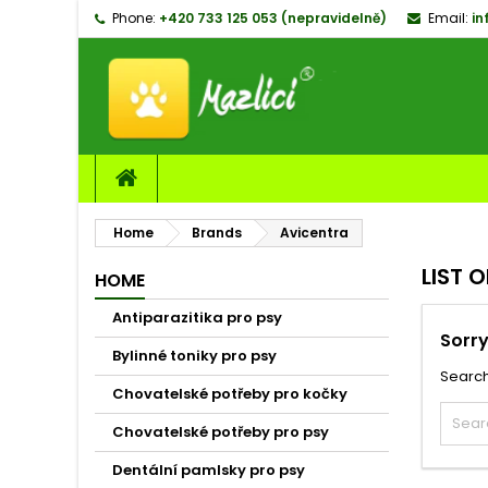
Phone:
+420 733 125 053 (nepravidelně)
Email:
in
M
(
C
S
add_circle_outline
((
Yo
Wi
Home
Brands
Avicentra
LIST 
HOME
Antiparazitika pro psy
Sorry
Bylinné toniky pro psy
Search
Chovatelské potřeby pro kočky
Chovatelské potřeby pro psy
Dentální pamlsky pro psy