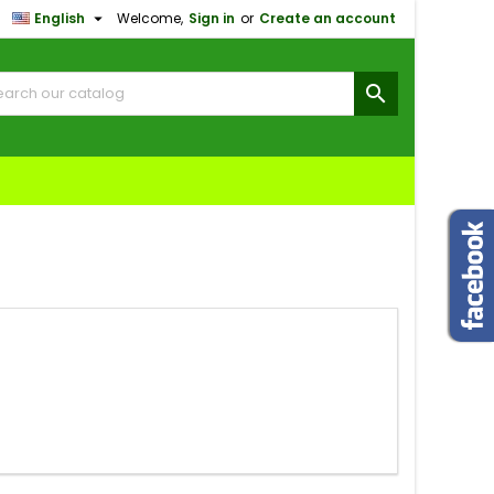

English
Welcome,
Sign in
or
Create an account
×
×
×
×

)
n
t