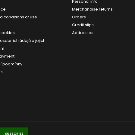
Personal info
ice
Merchandise returns
d conditions of use
Orders
Credit slips
 cookies
Addresses
osobních údajů a jejich
ní
payment
í podmínky
us