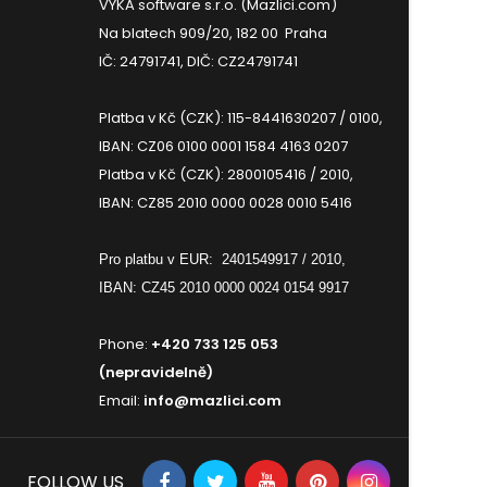
VYKA software s.r.o. (Mazlici.com)
Na blatech 909/20, 182 00 Praha
IČ: 24791741, DIČ: CZ24791741
Platba v Kč (CZK): 115-8441630207 / 0100,
IBAN: CZ06 0100 0001 1584 4163 0207
Platba v Kč (CZK): 2800105416 / 2010,
IBAN: CZ85 2010 0000 0028 0010 5416
Pro platbu v EUR:
2401549917 / 2010,
IBAN: CZ45 2010 0000 0024 0154 9917
Phone:
+420 733 125 053
(nepravidelně)
Email:
info@mazlici.com
FOLLOW US