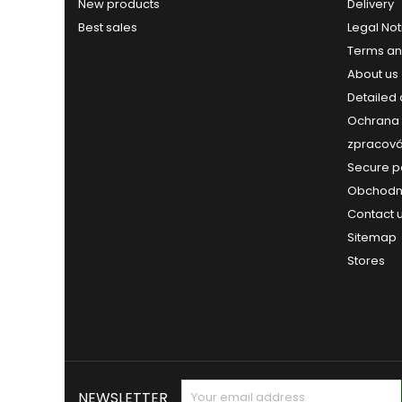
New products
Delivery
Best sales
Legal Not
Terms an
About us
Detailed
Ochrana 
zpracová
Secure 
Obchodn
Contact 
Sitemap
Stores
NEWSLETTER