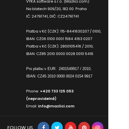
VYKA software s.r.o. (Mazlici.com)
Na blatech 909/20, 182 00 Praha
IČ: 24791741, DIČ: CZ24791741
Platba v Kč (CZK): 115-8441630207 / 0100,
IBAN: CZ06 0100 0001 1584 4163 0207
Platba v Kč (CZK): 2800105416 / 2010,
IBAN: CZ85 2010 0000 0028 0010 5416
Pro platbu v EUR:
2401549917 / 2010,
IBAN: CZ45 2010 0000 0024 0154 9917
Phone:
+420 733 125 053
(nepravidelně)
Email:
info@mazlici.com
FOLLOW US