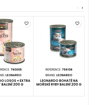
<
>
favorite_border
favorite_border
ERENCE:
760005
REFERENCE:
756106
REFER
ND:
LEONARDO
BRAND:
LEONARDO
BRAN
O LOSOS + EXTRA
LEONARDO BOHATÉ NA
LEONAR
T BALENÍ 200 G
MOŘSKÉ RYBY BALENÍ 200 G
BAL