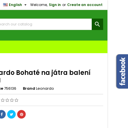

English
Welcome,
Sign in
or
Create an account
×
×
×

n
t
ardo Bohaté na játra balení
g
ce
756136
Brand
Leonardo