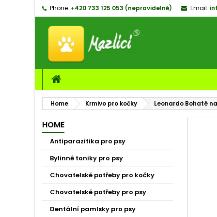
Phone:
+420 733 125 053 (nepravidelně)
Email:
in
M
C
S
add_circle_outline
Yo
Wi
Home
Krmivo pro kočky
Leonardo Bohaté na 
HOME
Antiparazitika pro psy
Bylinné toniky pro psy
Chovatelské potřeby pro kočky
Chovatelské potřeby pro psy
Dentální pamlsky pro psy