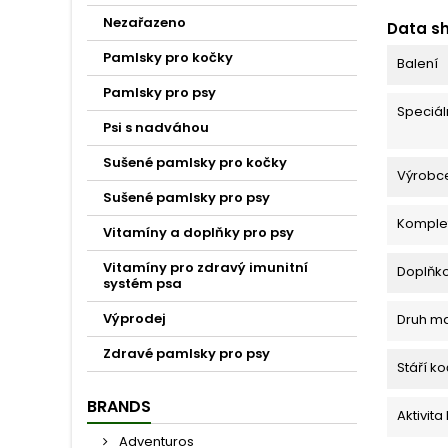
Nezařazeno
Data s
Pamlsky pro kočky
Balení
Pamlsky pro psy
Speciáln
Psi s nadváhou
Sušené pamlsky pro kočky
Výrobc
Sušené pamlsky pro psy
Komplet
Vitamíny a doplňky pro psy
Vitamíny pro zdravý imunitní
Doplňko
systém psa
Výprodej
Druh m
Zdravé pamlsky pro psy
Stáří k
BRANDS
Aktivita
Adventuros