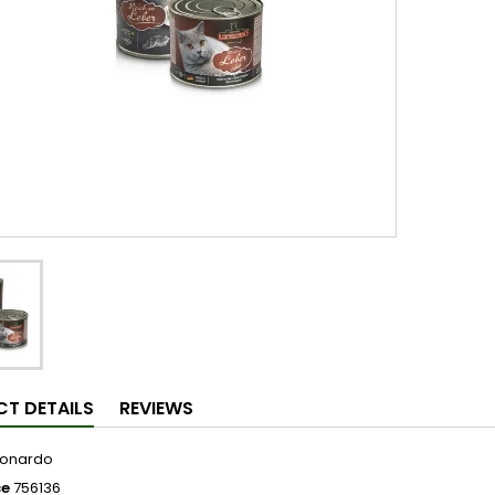
T DETAILS
REVIEWS
eonardo
ce
756136