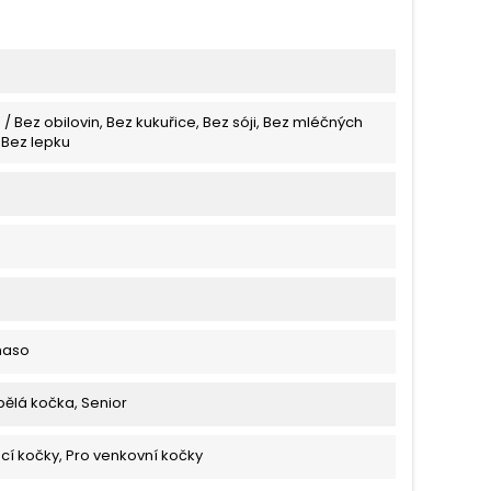
 / Bez obilovin, Bez kukuřice, Bez sóji, Bez mléčných
 Bez lepku
maso
pělá kočka, Senior
í kočky, Pro venkovní kočky