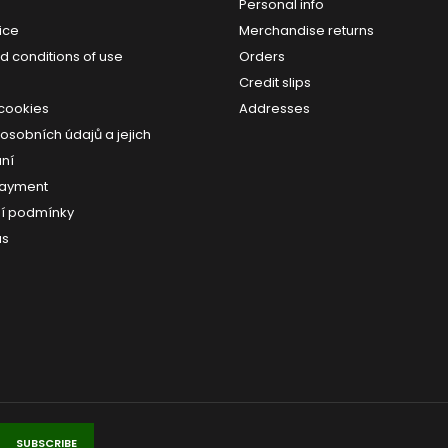
Personal info
ice
Merchandise returns
d conditions of use
Orders
Credit slips
 cookies
Addresses
osobních údajů a jejich
ní
payment
í podmínky
us