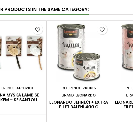
ER PRODUCTS IN THE SAME CATEGORY:
favorite_border
favorite_border
FERENCE:
AF-02101
REFERENCE:
760135
REF
NÁ MYŠKA LAMB SE
BRAND:
LEONARDO
BRA
KEM – SE ŠANTOU
LEONARDO JEHNĚČÍ + EXTRA
LEONARD
FILET BALENÍ 400 G
FILE