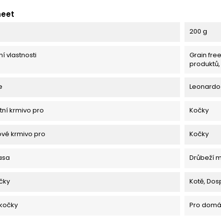
heet
200 g
í vlastnosti
Grain free
produktů,
e
Leonardo
ní krmivo pro
Kočky
vé krmivo pro
Kočky
asa
Drůbeží 
očky
Kotě, Dos
 kočky
Pro domác