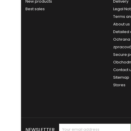
New products
Delivery
Best sales
Legal Not
Terms an
About us
Detailed
Ochrana 
zpracová
Secure 
Obchodn
Contact 
Sitemap
Stores
NEWSLETTER