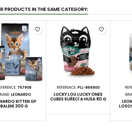
ER PRODUCTS IN THE SAME CATEGORY:
favorite_border
favorite_border
EFERENCE:
757905
REFERENCE:
PLL-856900
REF
LUCKY LOU LUCKY ONES
RAND:
LEONARDO
BRA
CUBES KUŘECÍ A HUSA 80 G
NARDO KITTEN GF
LEON
BALENÍ 300 G
LOSOS