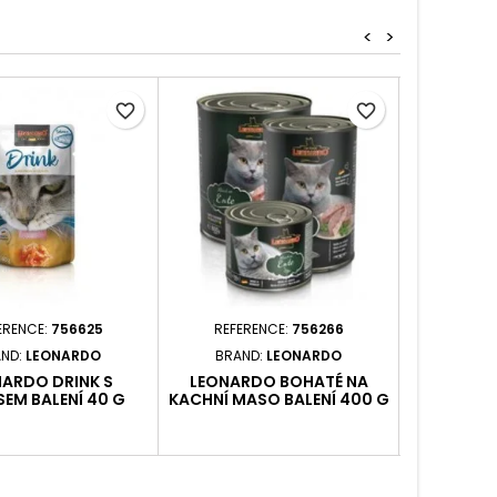
<
>
favorite_border
favorite_border
ERENCE:
756625
REFERENCE:
756266
REFER
ND:
LEONARDO
BRAND:
LEONARDO
BRAN
ARDO DRINK S
LEONARDO BOHATÉ NA
LEONAR
EM BALENÍ 40 G
KACHNÍ MASO BALENÍ 400 G
KACHNÍ MA