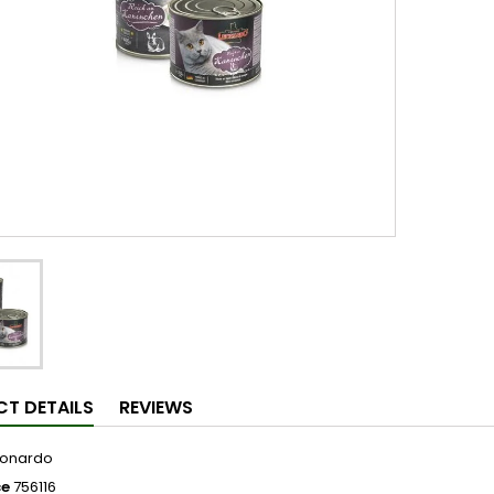
T DETAILS
REVIEWS
eonardo
ce
756116