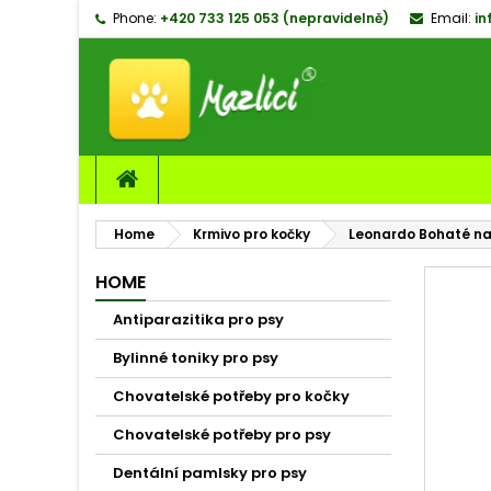
Phone:
+420 733 125 053 (nepravidelně)
Email:
in
M
C
S
add_circle_outline
Yo
Wi
Home
Krmivo pro kočky
Leonardo Bohaté na 
HOME
Antiparazitika pro psy
Bylinné toniky pro psy
Chovatelské potřeby pro kočky
Chovatelské potřeby pro psy
Dentální pamlsky pro psy