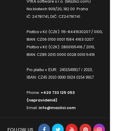
VYKA software s.r.o. (Mazlici.com)
Na blatech 909/20, 182 00 Praha
IČ: 24791741, DIČ: CZ24791741
Platba v Kč (CZK): 115-8441630207 / 0100,
IBAN: CZ06 0100 0001 1584 4163 0207
Platba v Kč (CZK): 2800105416 / 2010,
IBAN: CZ85 2010 0000 0028 0010 5416
Pro platbu v EUR:
2401549917 / 2010,
IBAN: CZ45 2010 0000 0024 0154 9917
Phone:
+420 733 125 053
(nepravidelně)
Email:
info@mazlici.com
FOLLOW US