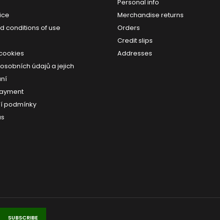
Personal info
ice
Merchandise returns
d conditions of use
Orders
Credit slips
 cookies
Addresses
osobních údajů a jejich
ní
payment
í podmínky
us