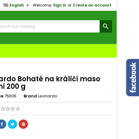

English
Welcome,
Sign in
or
Create an account
×
×
×

n
t
ardo Bohaté na králičí maso
ní 200 g
ce
756116
Brand
Leonardo