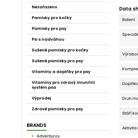
Nezařazeno
Data s
Pamlsky pro kočky
Balení
Pamlsky pro psy
Speciáln
Psi s nadváhou
Sušené pamlsky pro kočky
Výrobc
Sušené pamlsky pro psy
Komplet
Vitamíny a doplňky pro psy
Vitamíny pro zdravý imunitní
Doplňko
systém psa
Výprodej
Druh m
Zdravé pamlsky pro psy
Stáří k
BRANDS
Aktivita
Adventuros