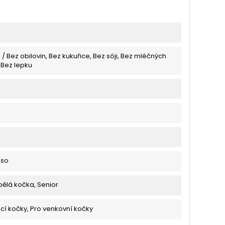
 / Bez obilovin, Bez kukuřice, Bez sóji, Bez mléčných
 Bez lepku
aso
pělá kočka, Senior
í kočky, Pro venkovní kočky