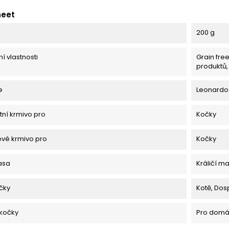
heet
200 g
í vlastnosti
Grain free
produktů,
e
Leonardo
ní krmivo pro
Kočky
vé krmivo pro
Kočky
asa
Králičí m
očky
Kotě, Dos
 kočky
Pro domác