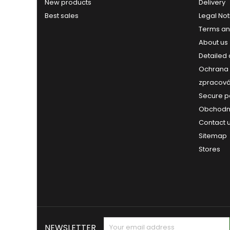
New products
Delivery
Best sales
Legal Not
Terms an
About us
Detailed
Ochrana 
zpracová
Secure 
Obchodn
Contact 
Sitemap
Stores
NEWSLETTER