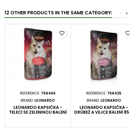
12 OTHER PRODUCTS IN THE SAME CATEGORY:
<
>
favorite_border
favorite_border
REFERENCE:
756465
REFERENCE:
756425
BRAND:
LEONARDO
BRAND:
LEONARDO
LEONARDO KAPSIČKA -
LEONARDO KAPSIČKA -
TELECÍ SE ZELENINOU BALENÍ
DRŮBEŽ A VEJCE BALENÍ 85 G
85 G