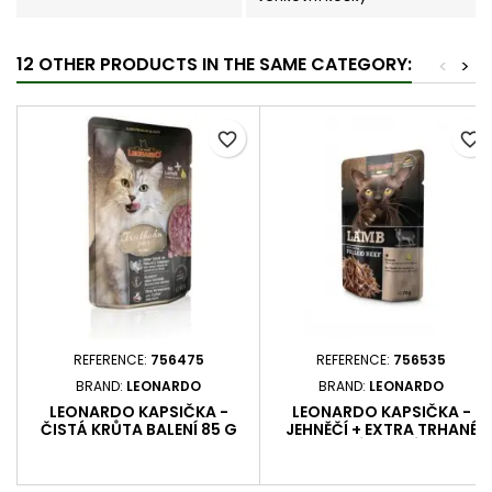
12 OTHER PRODUCTS IN THE SAME CATEGORY:
<
>
favorite_border
favorite_border
REFERENCE:
756475
REFERENCE:
756535
BRAND:
LEONARDO
BRAND:
LEONARDO
LEONARDO KAPSIČKA -
LEONARDO KAPSIČKA -
ČISTÁ KRŮTA BALENÍ 85 G
JEHNĚČÍ + EXTRA TRHANÉ
HOVĚZÍ BALENÍ 70 G