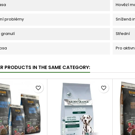
asa
Hovězí m
ní problémy
Snížená i
 granulí
Střední
 psa
Pro aktivn
ER PRODUCTS IN THE SAME CATEGORY:
favorite_border
favorite_border