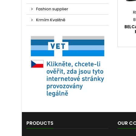
Fashion supplier
R
Krmím Kvalitně
B
BELC
PRODUCTS
OUR C