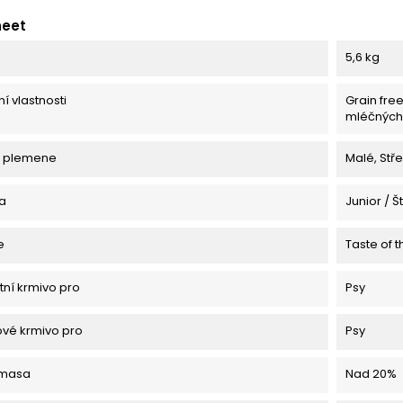
heet
5,6 kg
í vlastnosti
Grain free
mléčných 
t plemene
Malé, Stře
sa
Junior / Š
e
Taste of t
ní krmivo pro
Psy
vé krmivo pro
Psy
masa
Nad 20%