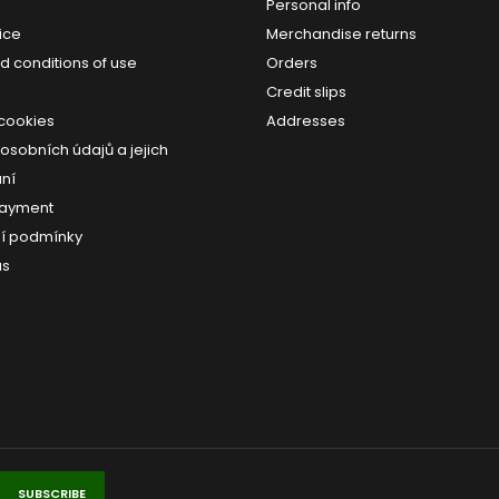
Personal info
ice
Merchandise returns
d conditions of use
Orders
Credit slips
 cookies
Addresses
osobních údajů a jejich
ní
payment
í podmínky
us