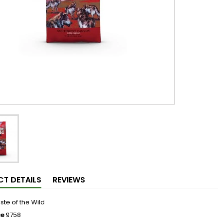
T DETAILS
REVIEWS
ste of the Wild
ce
9758