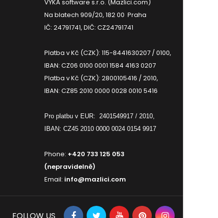
VYKA software s.r.o. (Mazlici.com)
Na blatech 909/20, 182 00 Praha
IČ: 24791741, DIČ: CZ24791741
Platba v Kč (CZK): 115-8441630207 / 0100,
IBAN: CZ06 0100 0001 1584 4163 0207
Platba v Kč (CZK): 2800105416 / 2010,
IBAN: CZ85 2010 0000 0028 0010 5416
Pro platbu v EUR:
2401549917 / 2010,
IBAN: CZ45 2010 0000 0024 0154 9917
Phone:
+420 733 125 053
(nepravidelně)
Email:
info@mazlici.com
FOLLOW US