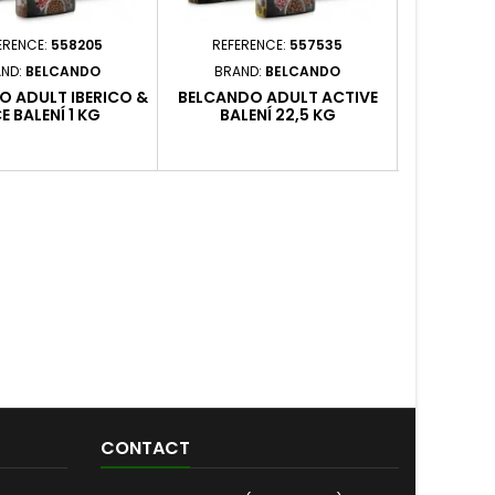
ERENCE:
558205
REFERENCE:
557535
REFERENCE:
ND:
BELCANDO
BRAND:
BELCANDO
BRAND:
O ADULT IBERICO &
BELCANDO ADULT ACTIVE
BEST BRE
E BALENÍ 1 KG
BALENÍ 22,5 KG
LIGHT
SALMON, 
ASPARAGU
CONTACT