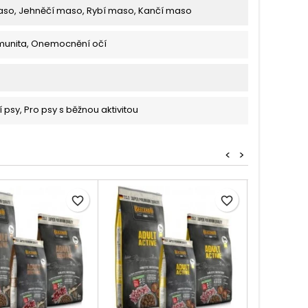
aso, Jehněčí maso, Rybí maso, Kančí maso
munita, Onemocnění očí
í psy, Pro psy s běžnou aktivitou
<
>
favorite_border
favorite_border