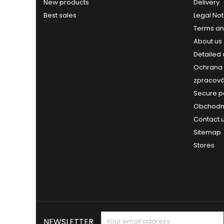
New products
Delivery
Best sales
Legal Not
Terms an
About us
Detailed
Ochrana 
zpracová
Secure 
Obchodn
Contact 
Sitemap
Stores
NEWSLETTER