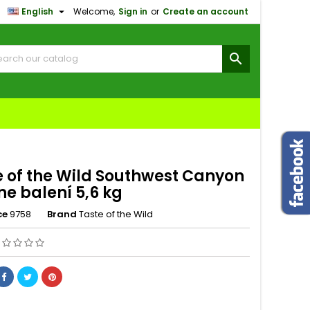

English
Welcome,
Sign in
or
Create an account
×
×
×

n
t
e of the Wild Southwest Canyon
e balení 5,6 kg
ce
9758
Brand
Taste of the Wild