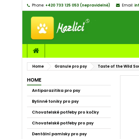
Phone:
+420 733 125 053 (nepravidelně)
Email:
in
M
C
S
add_circle_outline
Yo
Wi
Home
Granule pro psy
Taste of the Wild S
HOME
Antiparazitika pro psy
Bylinné toniky pro psy
Chovatelské potřeby pro kočky
Chovatelské potřeby pro psy
Dentální pamlsky pro psy