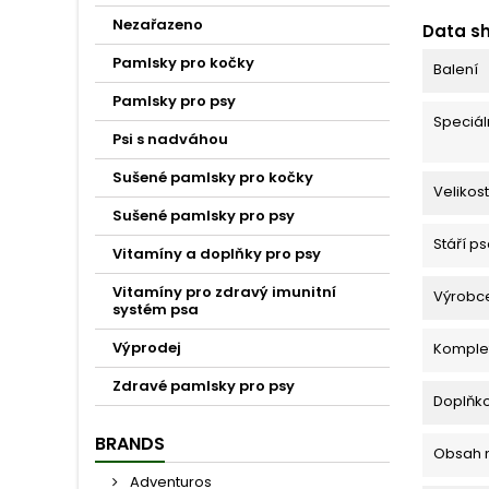
Nezařazeno
Data s
Pamlsky pro kočky
Balení
Pamlsky pro psy
Speciáln
Psi s nadváhou
Sušené pamlsky pro kočky
Velikos
Sušené pamlsky pro psy
Stáří p
Vitamíny a doplňky pro psy
Vitamíny pro zdravý imunitní
Výrobc
systém psa
Výprodej
Komplet
Zdravé pamlsky pro psy
Doplňko
BRANDS
Obsah 
Adventuros