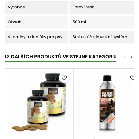
Výrobce
Farm Fresh
Obsah
500 ml
Vitamíny a doplňky pro psy
Srst a kůže, Imunitní systém
12 DALŠÍCH PRODUKTŮ VE STEJNÉ KATEGORII:
<
>
favorite_border
favorite_border