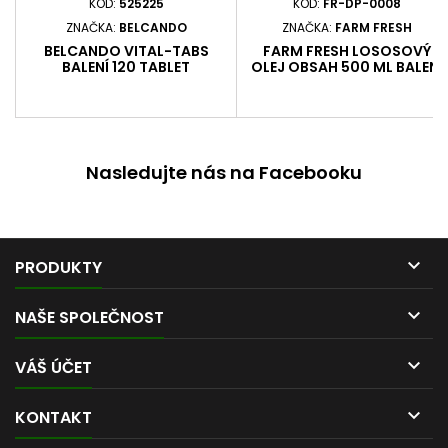
KÓD:
525225
KÓD:
FR-DP-0008
ZNAČKA:
BELCANDO
ZNAČKA:
FARM FRESH
BELCANDO VITAL-TABS
FARM FRESH LOSOSOVÝ
BALENÍ 120 TABLET
OLEJ OBSAH 500 ML BALENÍ
500 ML
Nasledujte nás na Facebooku

PRODUKTY

NAŠE SPOLEČNOST

VÁŠ ÚČET

KONTAKT