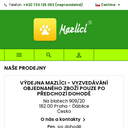

Telefon:
+420 733 125 053 (nepravidelně)
Čeština
×
×
×
×
My wishlists
((modalTitle))
Vytvořit seznam přání
Přihlásit se
Create new list
add_circle_outline
((confirmMessage))
Musíte být přihlášen, abyste si mohli výrobky uložit
Název seznamu přání
do svého seznamu přání.
((cancelText))
((modalDeleteText))
Zrušit
Přihlásit se



Zrušit
Vytvořit seznam přání
NAŠE PRODEJNY
VÝDEJNA MAZLÍCI - VYZVEDÁVÁNÍ
OBJEDNANÉHO ZBOŽÍ POUZE PO
PŘEDCHOZÍ DOHODĚ
Na blatech 909/20
182 00 Praha - Ďáblice
Česko
O nás a kontakty

po dohodě
Pon.