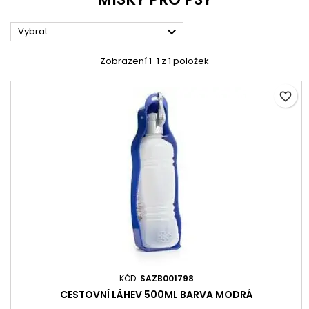

Vybrat
Zobrazení 1-1 z 1 položek
favorite_border
KÓD:
SAZB001798
CESTOVNÍ LÁHEV 500ML BARVA MODRÁ