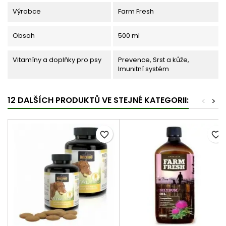
Výrobce
Farm Fresh
Obsah
500 ml
Vitamíny a doplňky pro psy
Prevence, Srst a kůže,
Imunitní systém
12 DALŠÍCH PRODUKTŮ VE STEJNÉ KATEGORII:
<
>
favorite_border
favorite_border