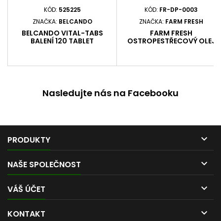
KÓD:
525225
KÓD:
FR-DP-0003
ZNAČKA:
BELCANDO
ZNAČKA:
FARM FRESH
BELCANDO VITAL-TABS
FARM FRESH
BALENÍ 120 TABLET
OSTROPESTŘECOVÝ OLEJ
OBSAH 200 ML BALENÍ 200
ML
Nasledujte nás na Facebooku

PRODUKTY

NAŠE SPOLEČNOST

VÁŠ ÚČET

KONTAKT