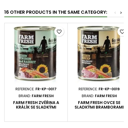
16 OTHER PRODUCTS IN THE SAME CATEGORY:
<
>
favorite_border
favorite_border
REFERENCE:
FR-KP-0017
REFERENCE:
FR-KP-0019
BRAND:
FARM FRESH
BRAND:
FARM FRESH
FARM FRESH ZVĚŘINA A
FARM FRESH OVCE SE
KRÁLÍK SE SLADKÝMI
SLADKÝMI BRAMBORAMI
BRAMBORAMI BALENÍ 800 G
BALENÍ 800 G