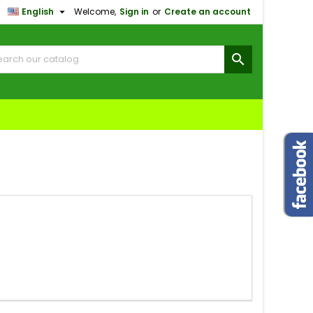

English
Welcome,
Sign in
or
Create an account
×
×
×
×

)
n
t