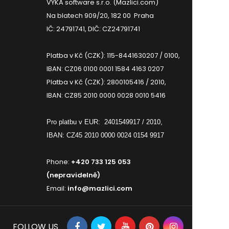
VYKA software s.r.o. (Mazlici.com)
Na blatech 909/20, 182 00 Praha
IČ: 24791741, DIČ: CZ24791741
Platba v Kč (CZK): 115-8441630207 / 0100,
IBAN: CZ06 0100 0001 1584 4163 0207
Platba v Kč (CZK): 2800105416 / 2010,
IBAN: CZ85 2010 0000 0028 0010 5416
Pro platbu v EUR:
2401549917 / 2010,
IBAN: CZ45 2010 0000 0024 0154 9917
Phone:
+420 733 125 053
(nepravidelně)
Email:
info@mazlici.com
FOLLOW US