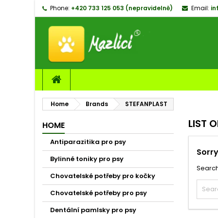
Phone:
+420 733 125 053 (nepravidelně)
Email:
in
M
(
C
S
add_circle_outline
((
Yo
Wi
Home
Brands
STEFANPLAST
LIST 
HOME
Antiparazitika pro psy
Sorry
Bylinné toniky pro psy
Search
Chovatelské potřeby pro kočky
Chovatelské potřeby pro psy
Dentální pamlsky pro psy