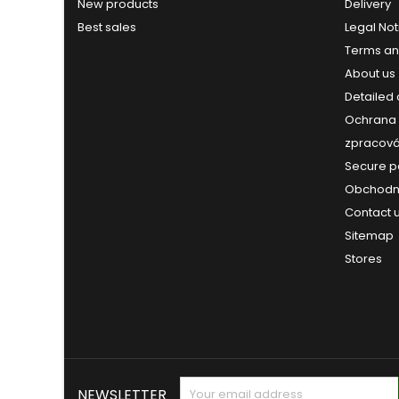
New products
Delivery
Best sales
Legal Not
Terms an
About us
Detailed
Ochrana 
zpracová
Secure 
Obchodn
Contact 
Sitemap
Stores
NEWSLETTER