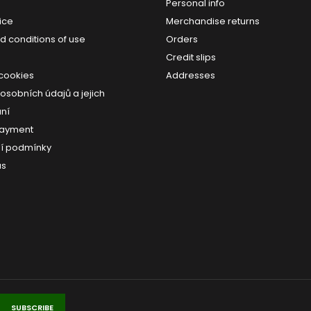
Personal info
ice
Merchandise returns
d conditions of use
Orders
Credit slips
 cookies
Addresses
osobních údajů a jejich
ní
payment
í podmínky
us