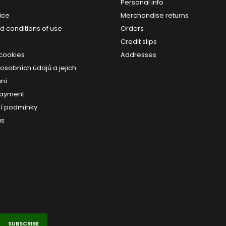
Personal info
ice
Merchandise returns
d conditions of use
Orders
Credit slips
 cookies
Addresses
osobních údajů a jejich
ní
payment
í podmínky
us