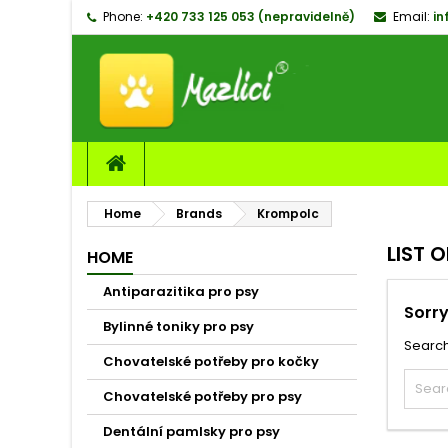
Phone:
+420 733 125 053 (nepravidelně)
Email:
in
M
(
C
S
add_circle_outline
((
Yo
Wi
Home
Brands
Krompolc
LIST 
HOME
Antiparazitika pro psy
Sorry
Bylinné toniky pro psy
Search
Chovatelské potřeby pro kočky
Chovatelské potřeby pro psy
Dentální pamlsky pro psy