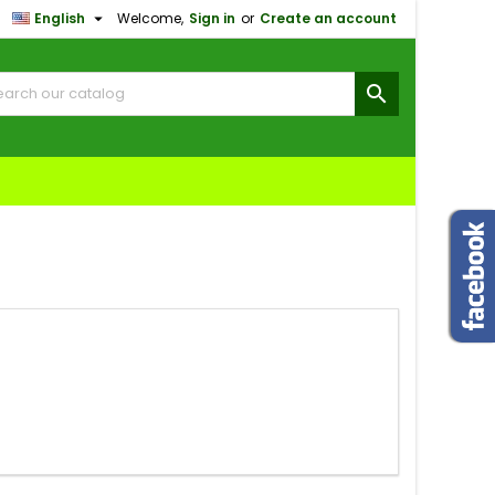

English
Welcome,
Sign in
or
Create an account
×
×
×
×

)
n
t