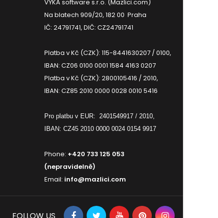
VYKA software s.r.o. (Mazlici.com)
Na blatech 909/20, 182 00 Praha
IČ: 24791741, DIČ: CZ24791741
Platba v Kč (CZK): 115-8441630207 / 0100,
IBAN: CZ06 0100 0001 1584 4163 0207
Platba v Kč (CZK): 2800105416 / 2010,
IBAN: CZ85 2010 0000 0028 0010 5416
Pro platbu v EUR:
2401549917 / 2010,
IBAN: CZ45 2010 0000 0024 0154 9917
Phone:
+420 733 125 053
(nepravidelně)
Email:
info@mazlici.com
FOLLOW US