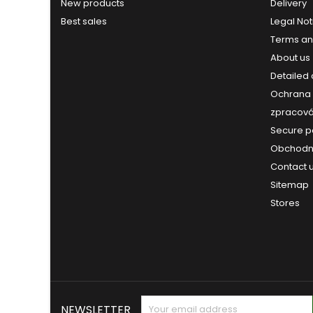
New products
Delivery
Best sales
Legal Not
Terms an
About us
Detailed
Ochrana 
zpracová
Secure 
Obchodn
Contact 
Sitemap
Stores
NEWSLETTER