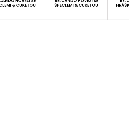
CANDO HOVĚZÍ SE
BELCANDO HOVĚZÍ SE
BEL
CLEMI & CUKETOU
ŠPECLEMI & CUKETOU
HRÁŠK
BALENÍ 300 G
BALENÍ 125 G