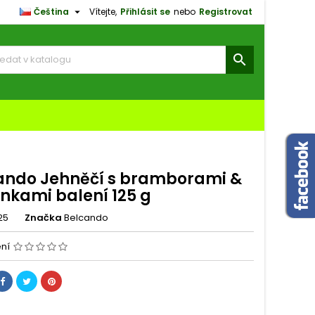

Čeština
Vítejte,
Přihlásit se
nebo
Registrovat
×
×
×

amu
e
í
ando Jehněčí s bramborami &
inkami balení 125 g
25
Značka
Belcando
ení