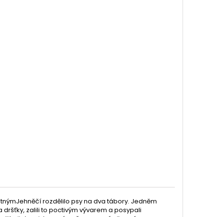
astnýmJehněčí rozdělilo psy na dva tábory. Jedněm
a dršťky, zalili to poctivým vývarem a posypali