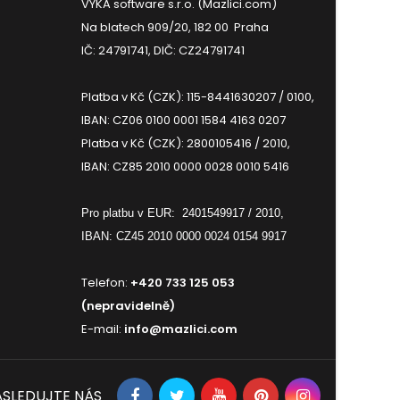
VYKA software s.r.o. (Mazlici.com)
Na blatech 909/20, 182 00 Praha
IČ: 24791741, DIČ: CZ24791741
Platba v Kč (CZK): 115-8441630207 / 0100,
IBAN: CZ06 0100 0001 1584 4163 0207
Platba v Kč (CZK): 2800105416 / 2010,
IBAN: CZ85 2010 0000 0028 0010 5416
Pro platbu v EUR:
2401549917 / 2010,
IBAN: CZ45 2010 0000 0024 0154 9917
Telefon:
+420 733 125 053
(nepravidelně)
E-mail:
info@mazlici.com
SLEDUJTE NÁS