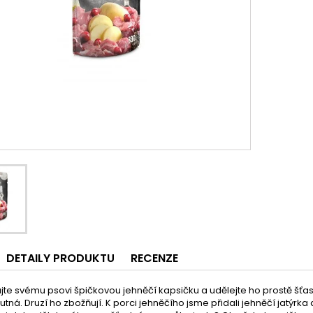
DETAILY PRODUKTU
RECENZE
jte svému psovi špičkovou jehněčí kapsičku a udělejte ho prostě šť
utná. Druzí ho zbožňují. K porci jehněčího jsme přidali jehněčí jatýrka 