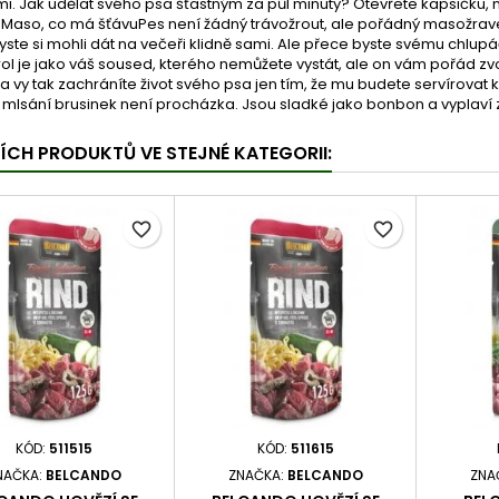
i. Jak udělat svého psa šťastným za půl minuty? Otevřete kapsičku, n
. Maso, co má šťávuPes není žádný trávožrout, ale pořádný masožrave
yste si mohli dát na večeři klidně sami. Ale přece byste svému chlupá
ol je jako váš soused, kterého nemůžete vystát, ale on vám pořád zv
 a vy tak zachráníte život svého psa jen tím, že mu budete servírovat
mlsání brusinek není procházka. Jsou sladké jako bonbon a vyplaví z t
ŠÍCH PRODUKTŮ VE STEJNÉ KATEGORII:
favorite_border
favorite_border
KÓD:
511515
KÓD:
511615
NAČKA:
BELCANDO
ZNAČKA:
BELCANDO
ZNA