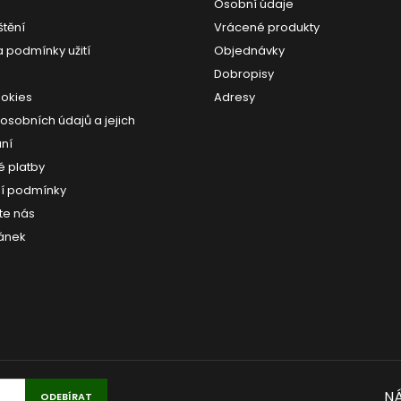
Osobní údaje
štění
Vrácené produkty
a podmínky užití
Objednávky
Dobropisy
ookies
Adresy
osobních údajů a jejich
ní
 platby
í podmínky
te nás
ánek
NÁ