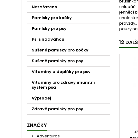
brusinkam
chlupáči
Nezařazeno
jehněčí b
Pamlsky pro kočky
cholester
provždy..
Pamlsky pro psy
pauzy na 
Psi s nadváhou
12 DAL
Sušené pamlsky pro kočky
Sušené pamlsky pro psy
Vitamíny a doplňky pro psy
Vitamíny pro zdravý imunitní
systém psa
Výprodej
Zdravé pamlsky pro psy
ZNAČKY
Z
Adventuros