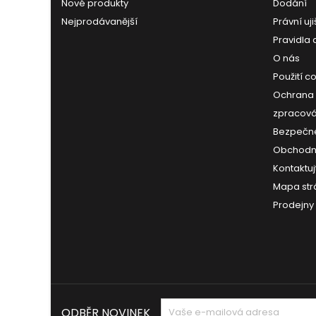
Nové produkty
Dodání
Nejprodávanější
Právní uji
Pravidla 
O nás
Použití c
Ochrana 
zpracová
Bezpečné
Obchodn
Kontaktuj
Mapa str
Prodejny
ODBĚR NOVINEK