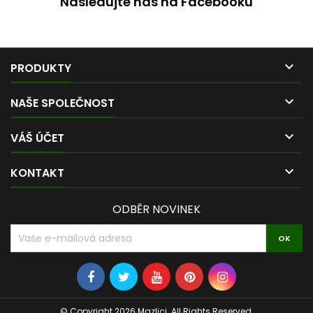
Nasledujte nás na Facebooku

PRODUKTY

NAŠE SPOLEČNOST

VÁŠ ÚČET

KONTAKT
ODBĚR NOVINEK
© Copyright 2026 Mazlici. All Rights Reserved.