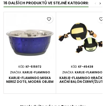
16 DALŠÍCH PRODUKTŮ VE STEJNÉ KATEGORII:
<
>
favorite_border
favorite_border
KÓD:
KF-515972
KÓD:
KF-45438
ZNAČKA:
KARLIE-FLAMINGO
ZNAČKA:
KARLIE-FLAMINGO
KARLIE-FLAMINGO MISKA
KARLIE-FLAMINGO HRAČKA
NEREZ DOTS, MODRÁ OBJEM
AKČNÍ BALÓN ČERNÝ/ŽLUTÝ
500 ML - 13 CM
PRŮMĚR 18 CM